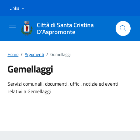
Vai ai contenuti
Vai al footer
Links
Città di Santa Cristina
D'Aspromonte
Home
/
Argomenti
/
Gemellaggi
Gemellaggi
Dettagli dell'argomento
Servizi comunali, documenti, uffici, notizie ed eventi
relativi a Gemellaggi