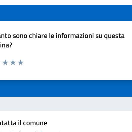
nto sono chiare le informazioni su questa
ina?
1 stelle su 5
uta 2 stelle su 5
Valuta 3 stelle su 5
Valuta 4 stelle su 5
Valuta 5 stelle su 5
tatta il comune