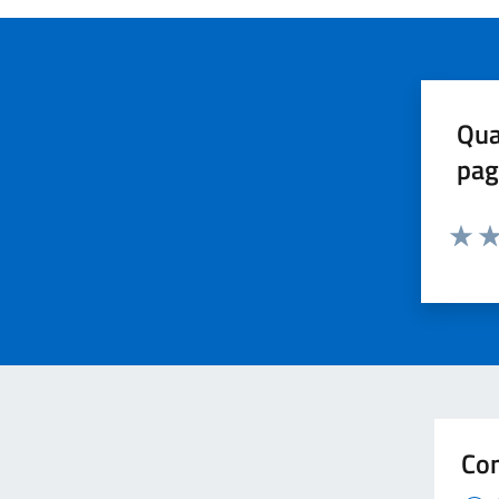
Qua
pag
Valuta 
Val
Con