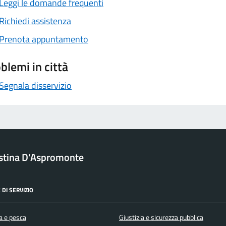
Leggi le domande frequenti
Richiedi assistenza
Prenota appuntamento
blemi in città
Segnala disservizio
ristina D'Aspromonte
 DI SERVIZIO
a e pesca
Giustizia e sicurezza pubblica