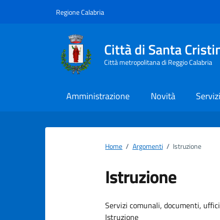
Vai ai contenuti
Vai al footer
Regione Calabria
Città di Santa Cris
Città metropolitana di Reggio Calabria
Amministrazione
Novità
Serviz
Home
/
Argomenti
/
Istruzione
Istruzione
Dettagli dell
Servizi comunali, documenti, uffici,
Istruzione