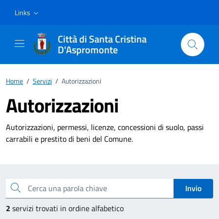
Vai ai contenuti
Vai al footer
Links
Città di Santa Cristina
D'Aspromonte
Home
/
Servizi
/
Autorizzazioni
Autorizzazioni
Autorizzazioni, permessi, licenze, concessioni di suolo, passi
carrabili e prestito di beni del Comune.
Esplora tutti i servizi
Cerca una parola chiave
Invio
2
servizi trovati in ordine alfabetico