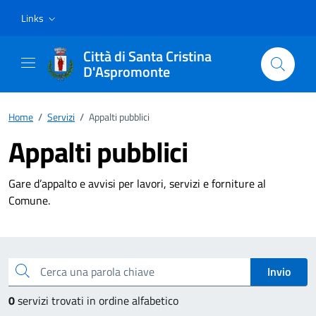
Vai ai contenuti
Vai al footer
Links
Città di Santa Cristina
D'Aspromonte
Home
/
Servizi
/
Appalti pubblici
Appalti pubblici
Gare d’appalto e avvisi per lavori, servizi e forniture al
Comune.
Esplora tutti i servizi
Cerca una parola chiave
Invio
0
servizi trovati in ordine alfabetico