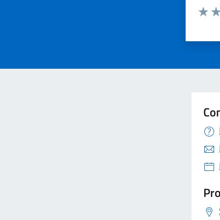
Valuta 
Val
Con
Pro