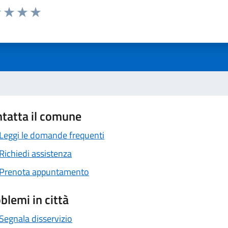
1 stelle su 5
uta 2 stelle su 5
Valuta 3 stelle su 5
Valuta 4 stelle su 5
Valuta 5 stelle su 5
tatta il comune
Leggi le domande frequenti
Richiedi assistenza
Prenota appuntamento
blemi in città
Segnala disservizio