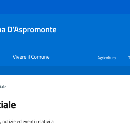
tina D'Aspromonte
i
Vivere il Comune
Agricoltura
iale
iale
'argomento
 notizie ed eventi relativi a