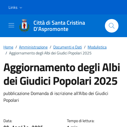
Vai ai contenuti
Vai al footer
Links
Città di Santa Cristina
D'Aspromonte
Home
/
Amministrazione
/
Documenti e Dati
/
Modulistica
/
Aggiornamento degli Albi dei Giudici Popolari 2025
Aggiornamento degli Albi
dei Giudici Popolari 2025
Dettagli del documento
pubblicazione Domanda di iscrizione all'Albo dei Giudici
Popolari
Data:
Tempo di lettura: