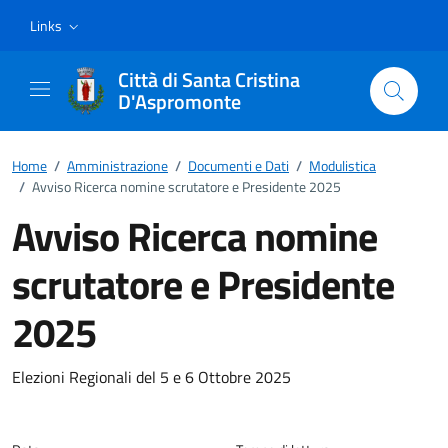
Vai ai contenuti
Vai al footer
Links
Città di Santa Cristina
D'Aspromonte
Home
/
Amministrazione
/
Documenti e Dati
/
Modulistica
/
Avviso Ricerca nomine scrutatore e Presidente 2025
Avviso Ricerca nomine
scrutatore e Presidente
2025
Dettagli del documento
Elezioni Regionali del 5 e 6 Ottobre 2025