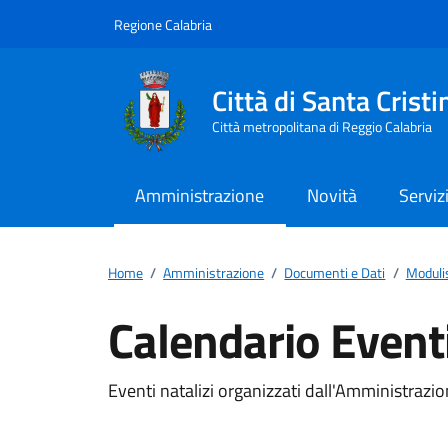
Vai ai contenuti
Vai al footer
Regione Calabria
Città di Santa Cris
Città metropolitana di Reggio Calabria
Amministrazione
Novità
Serviz
Home
/
Amministrazione
/
Documenti e Dati
/
Moduli
Calendario Eventi
Dettagli del docum
Eventi natalizi organizzati dall'Amministraz