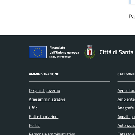
Pa
Città di Sant
AMMINISTRAZIONE
CATEGORIE
Organi di governo
Agricoltur
Aree amministrative
Ambiente
Uffici
Anagrafe e
Enti e fondazioni
Appalti pu
Politici
Autorizzaz
Personale amministrativo
Catasto e