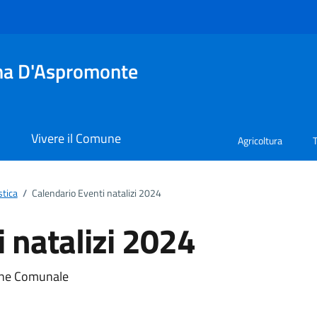
tina D'Aspromonte
i
Vivere il Comune
Agricoltura
stica
/
Calendario Eventi natalizi 2024
 natalizi 2024
ento
ione Comunale