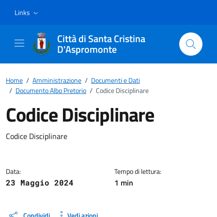
Vai ai contenuti
Vai al footer
Links
Città di Santa Cristina
D'Aspromonte
Home
/
Amministrazione
/
Documenti e Dati
/
Documento Albo Pretorio
/
Codice Disciplinare
Codice Disciplinare
Dettagli del documento
Codice Disciplinare
Data:
Tempo di lettura:
1 min
23 Maggio 2024
Condividi
Vedi azioni