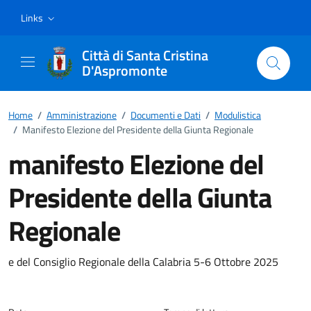
Vai ai contenuti
Vai al footer
Links
Città di Santa Cristina
D'Aspromonte
Home
/
Amministrazione
/
Documenti e Dati
/
Modulistica
/
Manifesto Elezione del Presidente della Giunta Regionale
manifesto Elezione del
Presidente della Giunta
Regionale
Dettagli del documento
e del Consiglio Regionale della Calabria 5-6 Ottobre 2025