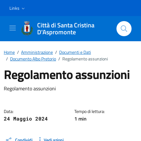
Vai ai contenuti
Vai al footer
Links
Città di Santa Cristina
D'Aspromonte
Home
/
Amministrazione
/
Documenti e Dati
/
Documento Albo Pretorio
/
Regolamento assunzioni
Regolamento assunzioni
Dettagli del documento
Regolamento assunzioni
Data:
Tempo di lettura:
1 min
24 Maggio 2024
Condividi
Vedi azioni