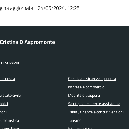
gina aggiornata il 24/05/2024, 12:25
a Cristina D'Aspromonte
 DI SERVIZIO
a e pesca
Giustizia e sicurezza pubblica
Imprese e commercio
 stato civile
Mobilità e trasporti
bblici
Salute, benessere e assistenza
ioni
Tributi, finanze e contravvenzioni
 urbanistica
Turismo
 tempo libero
Vita lavorativa