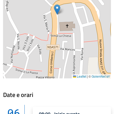
Leaflet
|
©
GolemNet srl
Date e orari
06
08:00 - Inizio evento