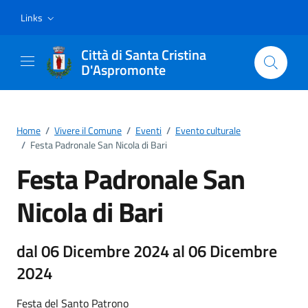
Vai ai contenuti
Vai al footer
Links
Città di Santa Cristina
D'Aspromonte
Home
/
Vivere il Comune
/
Eventi
/
Evento culturale
/
Festa Padronale San Nicola di Bari
Festa Padronale San
Nicola di Bari
dal 06 Dicembre 2024 al 06 Dicembre
2024
Festa del Santo Patrono