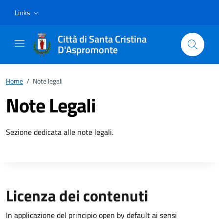
Vai ai contenuti
Vai al footer
Links
Città di Santa Cristina
D'Aspromonte
Home
/
Note legali
Note Legali
Sezione dedicata alle note legali.
Licenza dei contenuti
In applicazione del principio open by default ai sensi