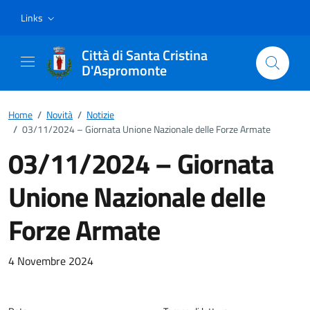
Vai ai contenuti
Vai al footer
Links
Città di Santa Cristina
D'Aspromonte
Home
/
Novità
/
Notizie
/
03/11/2024 – Giornata Unione Nazionale delle Forze Armate
03/11/2024 – Giornata
Unione Nazionale delle
Forze Armate
Dettagli della notizia
4 Novembre 2024