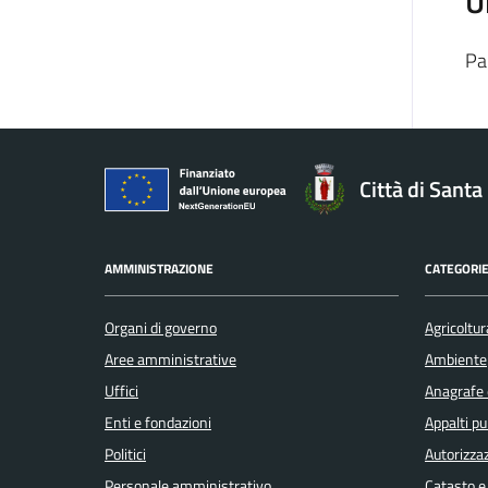
U
Pa
Città di Sant
AMMINISTRAZIONE
CATEGORIE
Organi di governo
Agricoltur
Aree amministrative
Ambiente
Uffici
Anagrafe e
Enti e fondazioni
Appalti pu
Politici
Autorizzaz
Personale amministrativo
Catasto e