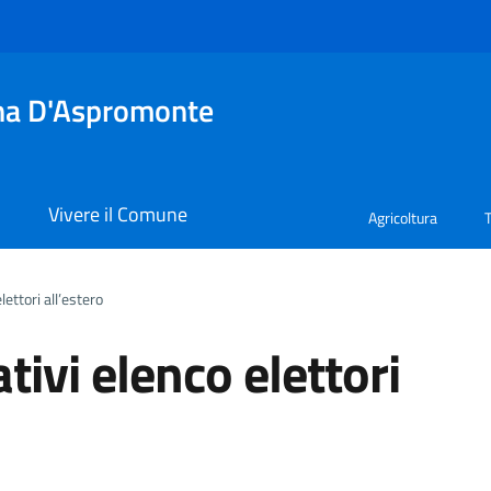
tina D'Aspromonte
i
Vivere il Comune
Agricoltura
ettori all’estero
ivi elenco elettori