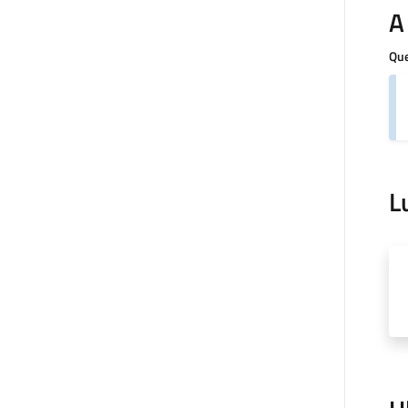
A
Que
L