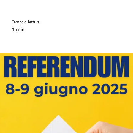
a
Tempo di lettura:
1 min