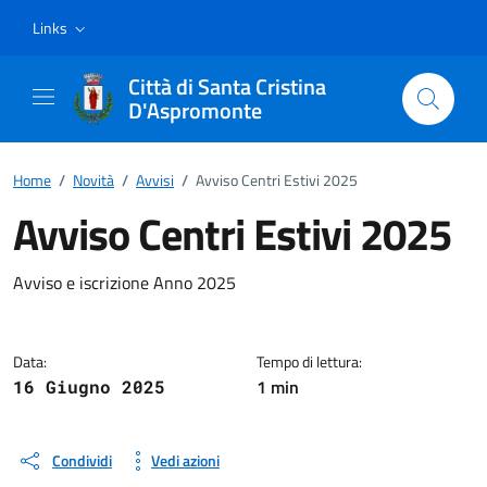
Vai ai contenuti
Vai al footer
Links
Città di Santa Cristina
D'Aspromonte
Home
/
Novità
/
Avvisi
/
Avviso Centri Estivi 2025
Avviso Centri Estivi 2025
Dettagli della notizia
Avviso e iscrizione Anno 2025
Data:
Tempo di lettura:
1 min
16 Giugno 2025
Condividi
Vedi azioni