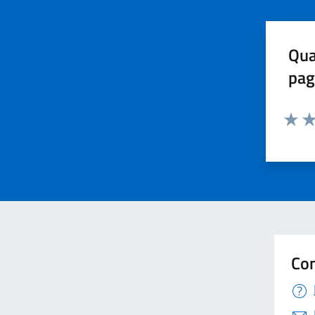
Qua
pag
Valuta 
Val
Con