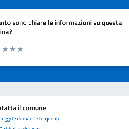
nto sono chiare le informazioni su questa
ina?
1 stelle su 5
uta 2 stelle su 5
Valuta 3 stelle su 5
Valuta 4 stelle su 5
Valuta 5 stelle su 5
tatta il comune
Leggi le domande frequenti
Richiedi assistenza