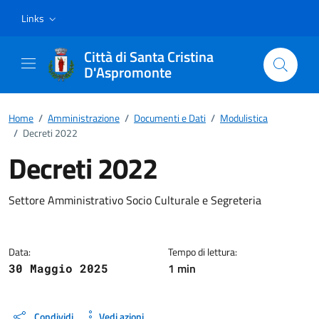
Vai ai contenuti
Vai al footer
Links
Città di Santa Cristina
D'Aspromonte
Home
/
Amministrazione
/
Documenti e Dati
/
Modulistica
/
Decreti 2022
Decreti 2022
Dettagli del documento
Settore Amministrativo Socio Culturale e Segreteria
Data:
Tempo di lettura:
1 min
30 Maggio 2025
Condividi
Vedi azioni