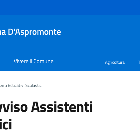
tina D'Aspromonte
i
Vivere il Comune
Agricoltura
ti Educativi Scolastici
iso Assistenti
ici