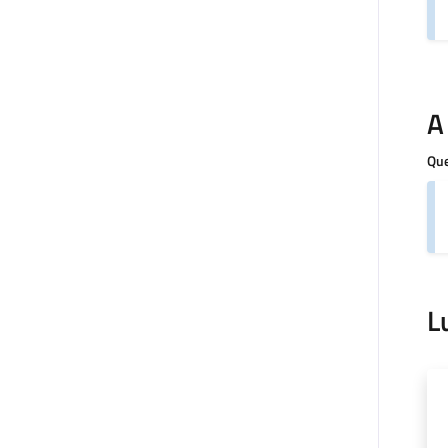
A
Que
L