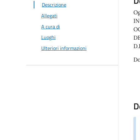
D
Descrizione
Og
Allegati
IN
A cura di
OC
Luoghi
DE
D.
Ulteriori informazioni
Do
D