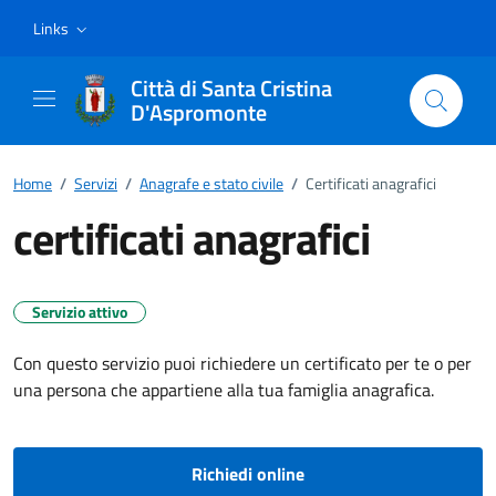
Vai ai contenuti
Vai al footer
Links
Città di Santa Cristina
D'Aspromonte
Home
/
Servizi
/
Anagrafe e stato civile
/
Certificati anagrafici
certificati anagrafici
Servizio attivo
Con questo servizio puoi richiedere un certificato per te o per
una persona che appartiene alla tua famiglia anagrafica.
Richiedi online