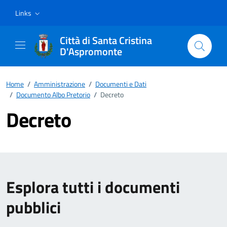
Vai ai contenuti
Vai al footer
Links
Città di Santa Cristina
D'Aspromonte
Home
/
Amministrazione
/
Documenti e Dati
/
Documento Albo Pretorio
/
Decreto
Decreto
Esplora tutti i documenti
pubblici