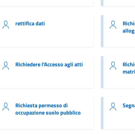
rettifica dati
Rich
allog
Richiedere l'Accesso agli atti
Richi
matr
Richiesta permesso di
Segna
occupazione suolo pubblico