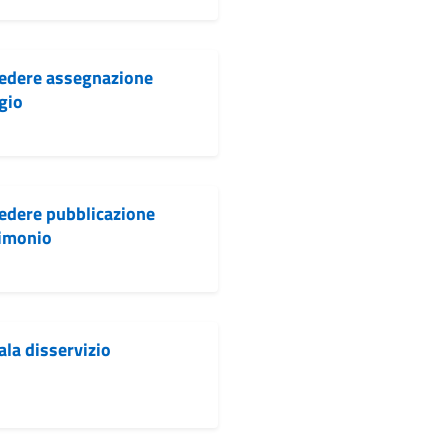
iedere assegnazione
gio
edere pubblicazione
imonio
la disservizio