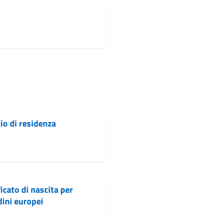
o di residenza
ficato di nascita per
dini europei