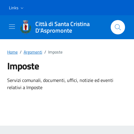
Vai ai contenuti
Vai al footer
Links
Città di Santa Cristina
D'Aspromonte
Home
/
Argomenti
/
Imposte
Imposte
Dettagli dell'argomento
Servizi comunali, documenti, uffici, notizie ed eventi
relativi a Imposte