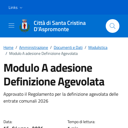
Vai ai contenuti
Vai al footer
Links
Città di Santa Cristina
D'Aspromonte
Home
/
Amministrazione
/
Documenti e Dati
/
Modulistica
/
Modulo A adesione Definizione Agevolata
Modulo A adesione
Definizione Agevolata
Dettagli del documento
Approvato il Regolamento per la definizione agevolata delle
entrate comunali 2026
Data:
Tempo di lettura: